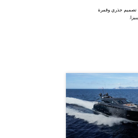
دم تصميم جذري وقمرة
يزا.