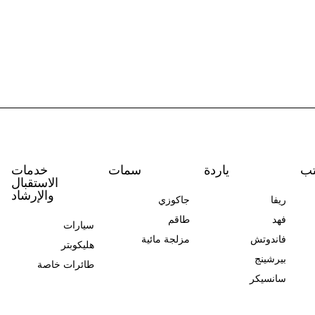
تب
ياردة
سمات
خدمات
الاستقبال
والإرشاد
ريفا
جاكوزي
فهد
طاقم
سيارات
فاندوتش
مزلجة مائية
هليكوبتر
بيرشينج
طائرات خاصة
سانسيكر