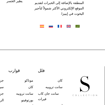
يطير الجسر
المنطقة بالإضافة إلى الخبرات لتقديم
الموقع الإلكتروني الأكثر شمولاً لتأجير
اليخوت في إيبيزا.
فلل
قوارب
كان
موناكو
جزر
سانت تروبيه
كان
سي
سانت جان كاب
سانت تروبيه
جزر
فيرات
بورتوفينو
الر