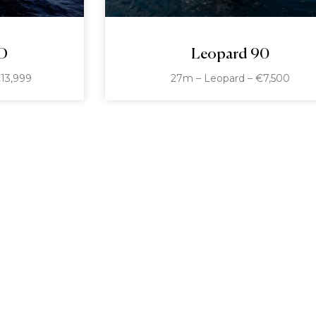
Leopard 90
 D
27m – Leopard – €7,500
13,999