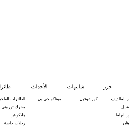
جزر
شاليهات
الأحداث
طائرا
 المالديف
كورشوفيل
موناكو جي بي
الطائرات الفاخر
شيل
محرك توربيني
 البهاما
هليكوبتر
هان
رحلات خاصة