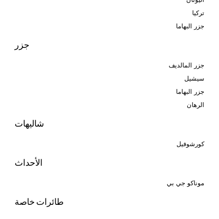
تركيا
جزر البهاما
جزر
جزر المالديف
سيشيل
جزر البهاما
الرهان
شاليهات
كورشوفيل
الأحداث
موناكو جي بي
طائرات خاصة