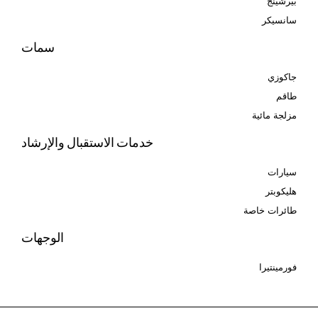
بيرشينج
سانسيكر
سمات
جاكوزي
طاقم
مزلجة مائية
خدمات الاستقبال والإرشاد
سيارات
هليكوبتر
طائرات خاصة
الوجهات
فورمينتيرا