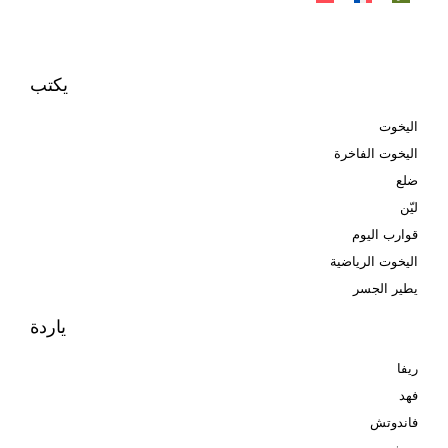
يكتب
اليخوت
اليخوت الفاخرة
ضلع
ليّن
قوارب اليوم
اليخوت الرياضية
يطير الجسر
ياردة
ريفا
فهد
فاندوتش