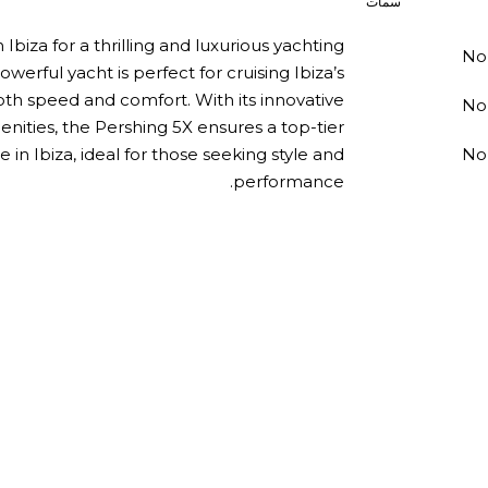
سمات
Ibiza for a thrilling and luxurious yachting
No
werful yacht is perfect for cruising Ibiza’s
oth speed and comfort. With its innovative
No
nities, the Pershing 5X ensures a top-tier
 in Ibiza, ideal for those seeking style and
No
performance.