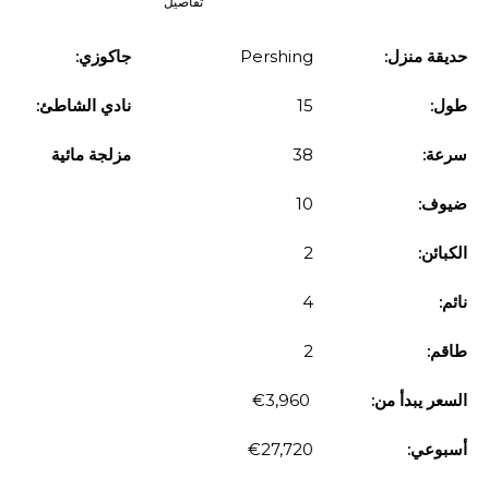
تفاصيل
حديقة منزل:
Pershing
جاكوزي:
طول:
15
نادي الشاطئ:
سرعة:
38
مزلجة مائية
ضيوف:
10
الكبائن:
2
نائم:
4
طاقم:
2
السعر يبدأ من:
€3,960
أسبوعي:
€27,720