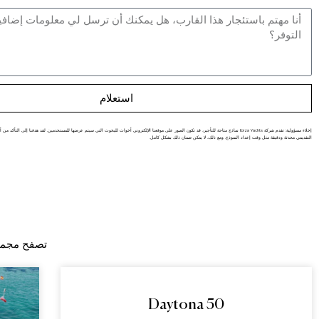
استعلام
إخلاء مسؤولية: تقدم شركة Ibiza Yachts نماذج متاحة للتأجير، قد تكون الصور على موقعنا الإلكتروني أخوات لليخوت التي سيتم عرضها للمستخدمين. لقد هدفنا إلى ال
التقديمي محدثة ودقيقة مثل وقت إعداد النموذج. ومع ذلك، لا يمكن ضمان ذلك بشكل كامل.
تصفح مجموع
Daytona 50