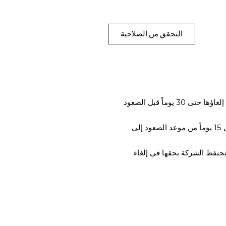
التحقق من الصلاحية
استرداد الأموال بنسبة 100% للحجوزات التي تم إلغاؤها حتى 30 يوماً قبل الصعود
استرداد 50% من قيمة الحجز الذي تم إلغاؤه قبل 15 يوماً من موعد الصعود إلى
 تحتفظ الشركة بحقها في إلغاء