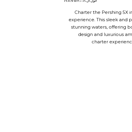
حول ال PERSHING 5X
Charter the Pershing 5X in 
experience. This sleek and po
stunning waters, offering b
design and luxurious ame
charter experience