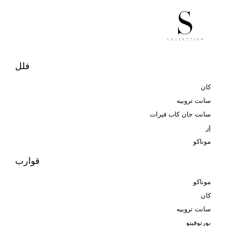
فلل
كان
سانت تروبيه
سانت جان كاب فيرات
إز
موناكو
قوارب
موناكو
كان
سانت تروبيه
بورتوفينو