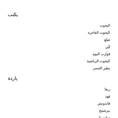
يكتب
اليخوت
اليخوت الفاخرة
ضلع
ليّن
قوارب اليوم
اليخوت الرياضية
يطير الجسر
ياردة
ريفا
فهد
فاندوتش
بيرشينج
سانسيكر