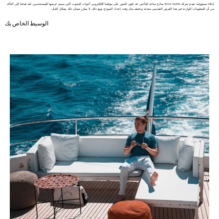
إخلاء مسؤولية: تقدم شركة Ibiza Yachts نماذج متاحة للتأجير، قد تكون الصور على موقعنا الإلكتروني أخوات لليخوت التي سيتم عرضها للمستخدمين. لقد هدفنا إلى التأكد
من أن المعلومات الواردة في هذا العرض التقديمي محدثة ودقيقة مثل وقت إعداد النموذج. ومع ذلك، لا يمكن ضمان ذلك بشكل كامل.
الوسيط الخاص بك