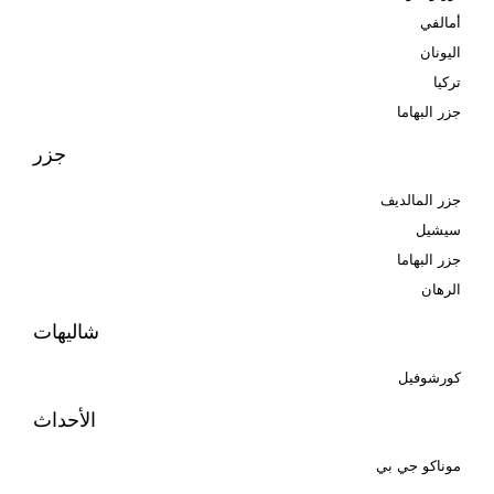
أمالفي
اليونان
تركيا
جزر البهاما
جزر
جزر المالديف
سيشيل
جزر البهاما
الرهان
شاليهات
كورشوفيل
الأحداث
موناكو جي بي