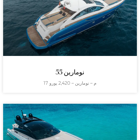
نومارين 55
17 م – نومارين – 2,420 يورو