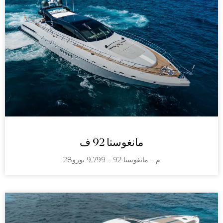
مانغوستا 92 ف
28م – مانغوستا 92 – 9,799 يورو