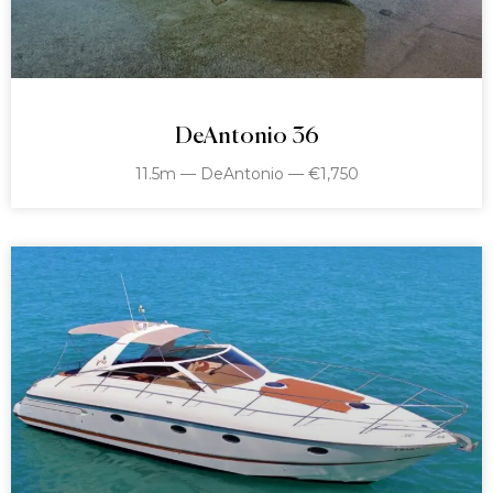
DeAntonio 36
11.5m — DeAntonio — €1,750