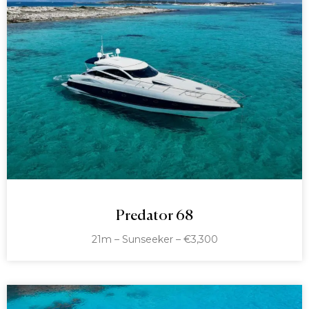
Predator 68
21m – Sunseeker – €3,300