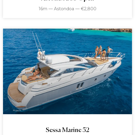
16m — Astondoa — €2,800
Sessa Marine 52