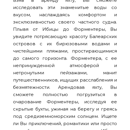
Взяв в аренду яхту, Вы сможете
исследовать эти знаменитые воды со
вкусом, наслаждаясь комфортом и
эксклюзивностью своего частного судна.
Плывя от Ибицы до Форментеры, Вы
увидите потрясающую красоту Балеарских
островов с их бирюзовыми водами и
чистейшими пляжами, простирающимися
до самого горизонта. Форментера, с ее
непринужденной атмосферой и
нетронутыми пейзажами, манит
путешественников, ищущих расслабления и
безмятежности. Арендовав яхту, Вы
сможете полностью погрузиться в
очарование Форментеры, исследуя ее
скрытые бухты, ужиная на берегу и греясь
под средиземноморским солнцем. Ищете
ли Вы приключений, романтики или просто