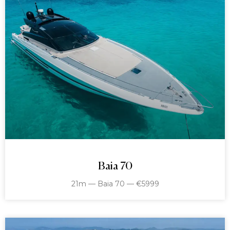
Baia 70
21m — Baia 70 — €5999