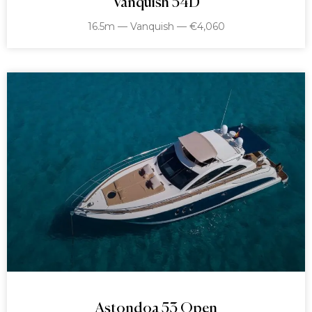
Vanquish 54D
16.5m — Vanquish — €4,060
Astondoa 53 Open