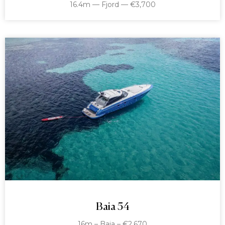
16.4m — Fjord — €3,700
Baia 54
16m – Baia – €2,670