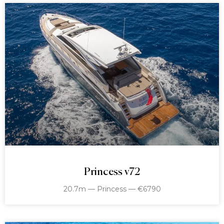
Princess v72
20.7m — Princess — €6790