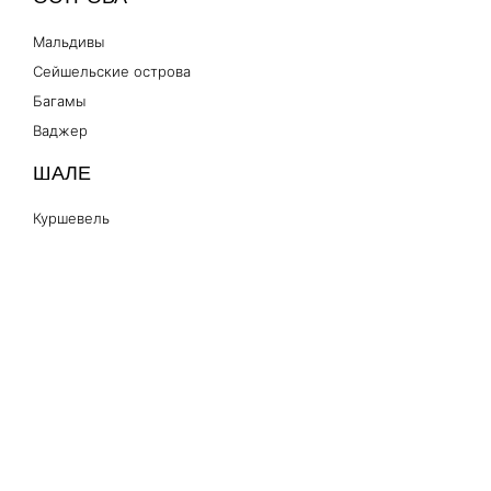
Мальдивы
Сейшельские острова
Багамы
Ваджер
ШАЛЕ
Куршевель
СОБЫТИЯ
ГП Монако
ЧАСТНЫЕ САМОЛЕТЫ
Роскошные самолеты
Турбовинтовой двигатель
Вертолет
Частные рейсы