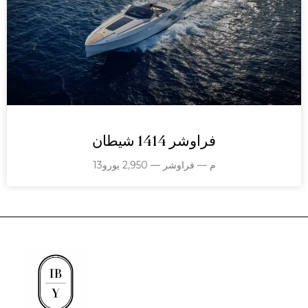
فراوشر 1414 شيطان
13م — فراوشر — 2,950 يورو