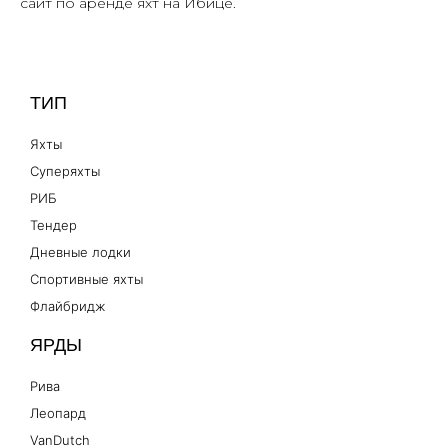
сайт по аренде яхт на Ибице.
ТИП
Яхты
Суперяхты
РИБ
Тендер
Дневные лодки
Спортивные яхты
Флайбридж
ЯРДЫ
Рива
Леопард
VanDutch