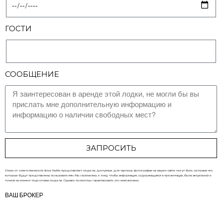
ГОСТИ
СООБЩЕНИЕ
ЗАПРОСИТЬ
Отказ от ответственности: Ibiza Yachts представляет модели, доступные для чартера, фотографии на нашем сайте могут быть сестрами яхт,
которые будут представлены пользователям. Мы стремились к тому, чтобы информация, содержащаяся в презентации, была актуальной и
точной на момент подготовки модели. Однако полностью гарантировать это невозможно.
ВАШ БРОКЕР