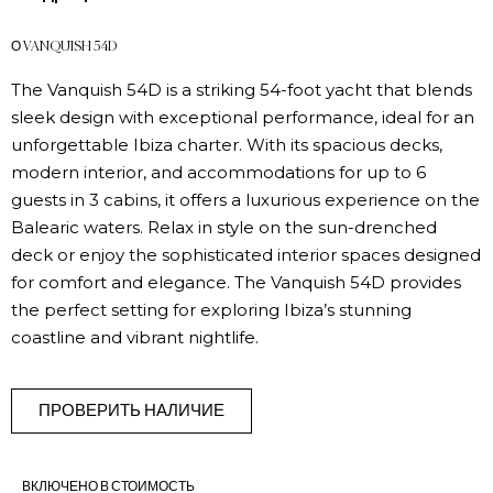
О VANQUISH 54D
The Vanquish 54D is a striking 54-foot yacht that blends
sleek design with exceptional performance, ideal for an
unforgettable Ibiza charter. With its spacious decks,
modern interior, and accommodations for up to 6
guests in 3 cabins, it offers a luxurious experience on the
Balearic waters. Relax in style on the sun-drenched
deck or enjoy the sophisticated interior spaces designed
for comfort and elegance. The Vanquish 54D provides
the perfect setting for exploring Ibiza’s stunning
coastline and vibrant nightlife.
ПРОВЕРИТЬ НАЛИЧИЕ
ВКЛЮЧЕНО В СТОИМОСТЬ