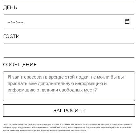
ДЕНЬ
ГОСТИ
СООБЩЕНИЕ
ЗАПРОСИТЬ
Отказ от ответственности: Ibiza Yachts представляет модели, доступные для чартера, фотографии на нашем сайте могут быть сестрами яхт,
которые будут представлены пользователям. Мы стремились к тому, чтобы информация, содержащаяся в презентации, была актуальной и
точной на момент подготовки модели. Однако полностью гарантировать это невозможно.