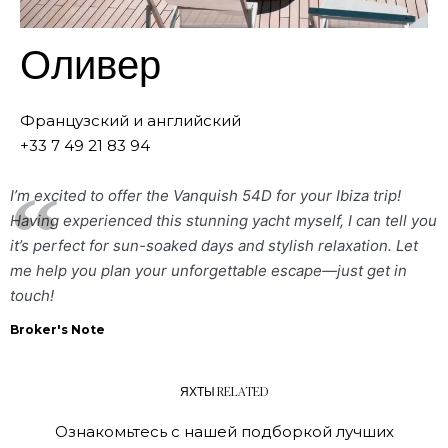
Оливер
Французский и английский
+33 7 49 21 83 94
I’m excited to offer the Vanquish 54D for your Ibiza trip!
Having experienced this stunning yacht myself, I can tell you
it’s perfect for sun-soaked days and stylish relaxation. Let
me help you plan your unforgettable escape—just get in
touch!
Broker's Note
ЯХТЫ RELATED
Ознакомьтесь с нашей подборкой лучших