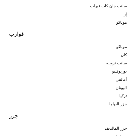
سانت جان كاب فيرات
إز
موناكو
قوارب
موناكو
كان
سانت تروبيه
بورتوفينو
أمالفي
اليونان
تركيا
جزر البهاما
جزر
جزر المالديف