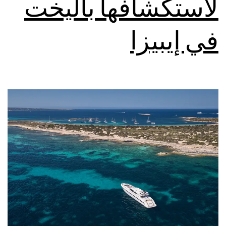
لاستكشافها باليخت
في إيبيزا