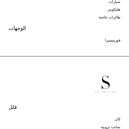
سيارات
هليكوبتر
طائرات خاصة
الوجهات
فورمينتيرا
فلل
كان
سانت تروبيه