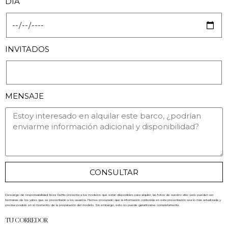
DÍA
INVITADOS
MENSAJE
CONSULTAR
Descargo de responsabilidad: Ibiza Yachts presenta a los modelos que están disponibles para alquiler, las fotos de nuestro sitio web pueden ser
hermanas de los yates que se presentarán a los usuarios. Hemos procurado que la información contenida en esta presentación sea lo más actualizada y
precisa posible en el momento de la preparación del modelo. Sin embargo, esto no puede garantizarse completamente.
TU CORREDOR