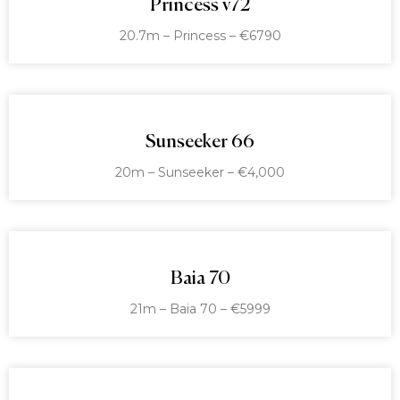
Princess v72
20.7m – Princess – €6790
Sunseeker 66
20m – Sunseeker – €4,000
Baia 70
21m – Baia 70 – €5999