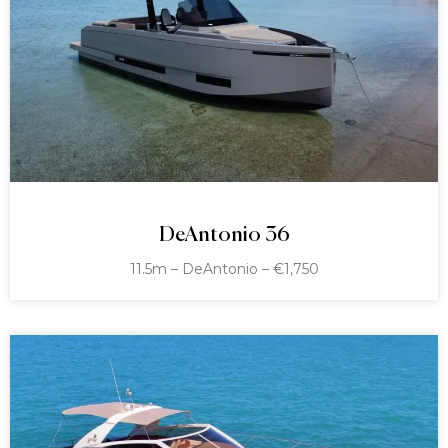
DeAntonio 36
11.5m – DeAntonio – €1,750