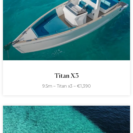
Titan X3
9.5m – Titan x3 – €1,390