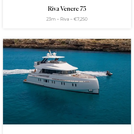
Riva Venere 75
23m – Riva – €7,250