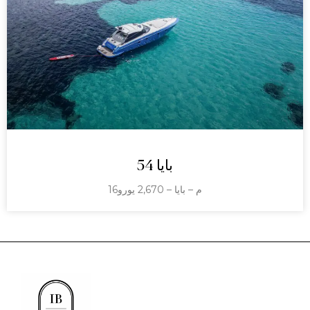
بايا 54
16م – بايا – 2,670 يورو