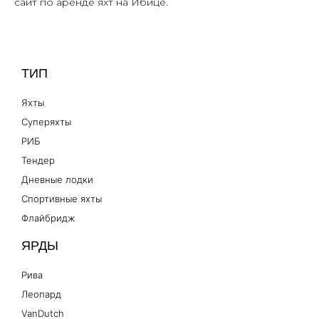
сайт по аренде яхт на Ибице.
ТИП
Яхты
Суперяхты
РИБ
Тендер
Дневные лодки
Спортивные яхты
Флайбридж
ЯРДЫ
Рива
Леопард
VanDutch