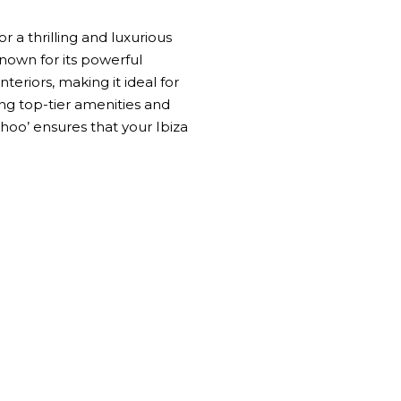
r a thrilling and luxurious
nown for its powerful
teriors, making it ideal for
ing top-tier amenities and
hoo’ ensures that your Ibiza