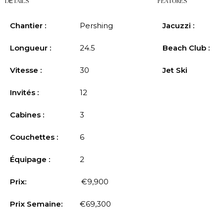
DÉTAILS
FEATURES
Chantier :
Pershing
Jacuzzi :
Longueur :
24.5
Beach Club :
Vitesse :
30
Jet Ski
Invités :
12
Cabines :
3
Couchettes :
6
Équipage :
2
Prix:
€9,900
Prix Semaine:
€69,300