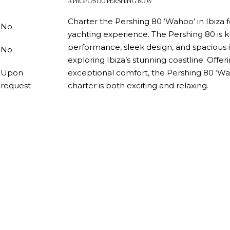
A PROPOS DU PERSHING 80 W
Charter the Pershing 80 ‘Wahoo’ in Ibiza fo
No
yachting experience. The Pershing 80 is k
performance, sleek design, and spacious in
No
exploring Ibiza’s stunning coastline. Offer
Upon
exceptional comfort, the Pershing 80 ‘Wa
request
charter is both exciting and relaxing.