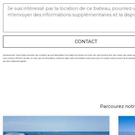
CONTACT
Avertissement : Ibiza Yachts présente des modèles qui sont disponibles à la location, les photos sur notre site web peuvent être des copies des yachts qui 
nous sommes efforcés de faire en sorte que les informations contenues dans cette présentation soient aussi à jour et exactes qu’au moment de la préparat
pas être totalement garanti.
Parcourez notre